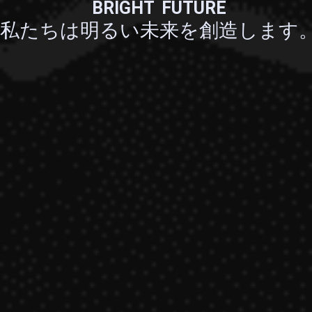
B
R
I
G
H
T
F
U
T
U
R
E
私
た
ち
は
明
る
い
未
来
を
創
造
し
ま
す