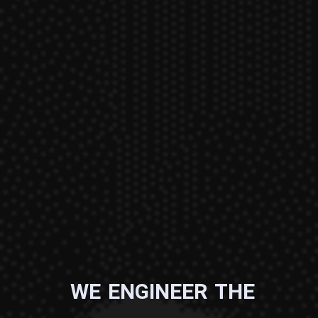
W
E
E
N
G
I
N
E
E
R
T
H
E